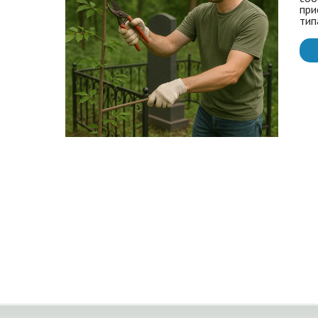
при
тип