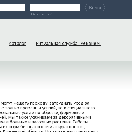
Войти
Забыли пароль?
Каталог
Ритуальная служба "Реквием"
 могут мешать проходу, затруднять уход за
е только времени и усилий, но и специального
ональные услуги по обрезке, формовке и
рней. Мы также ухаживаем за декоративными
яем больные и засохшие растения. Работы
ех норм безопасности и аккуратностью,
 Курганской области. По заявке наш специалист