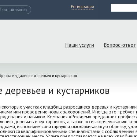
Регистрация
братный звонок
Наши услуги
Вопрос-ответ
брезка и удаление деревьев и кустарников
е деревьев и кустарников
некоторых участках кладбищ разросшиеся деревья и кустарники
илами или проведение новых захоронений. Иногда это требует н
рудования и навыков. Компания «Реквием» предлагает професси
лению деревьев и кустарников, а также по выкорчевыванию ко
адками, выполняем санитарную и омолаживающую обрезку, удал
олняются квалифицированными специалистами с соблюдением вс
тветствующей месту. Услуга предоставляется на всех кладбищах