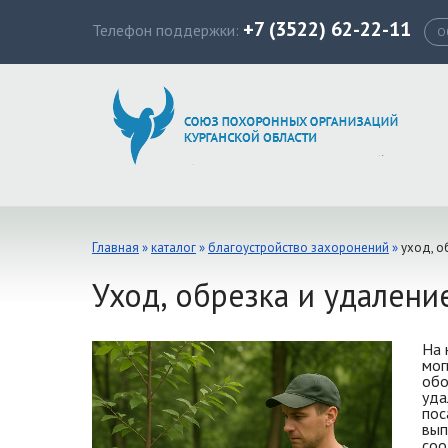
+7 (3522) 62-22-11
Телефон поддержки:
О
Главная
»
каталог
»
благоустройство захоронений
»
уход, о
Уход, обрезка и удалени
На 
мог
обо
уда
пос
вып
соо