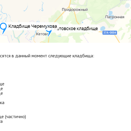
осятся в данный момент следующие кладбища:
ще
ще
ще
ка
е (частично)
га