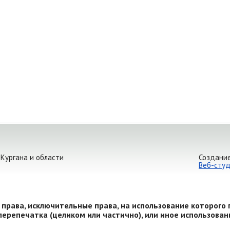
 Кургана и области
Создание
Веб-студ
 права, исключительные права, на использование которог
перепечатка (целиком или частично), или иное использова