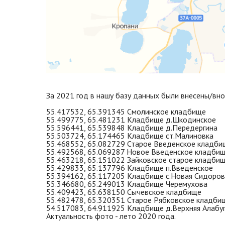
За 2021 год в нашу базу данных были внесены/вн
55.417532, 65.391345 Смолинское кладбище
55.499775, 65.481231 Кладбище д.Шкодинское
55.596441, 65.539848 Кладбище д.Передергина
55.503724, 65.174465 Кладбище ст.Малиновка
55.468552, 65.082729 Старое Введенское кладби
55.492568, 65.069287 Новое Введенское кладби
55.463218, 65.151022 Зайковское старое кладби
55.429833, 65.137796 Кладбище п.Введенское
55.394162, 65.117205 Кладбище с.Новая Сидоров
55.346680, 65.249013 Кладбище Черемухова
55.409423, 65.638150 Сычевское кладбище
55.482478, 65.320351 Старое Рябковское кладбищ
54.517083, 64.911925 Кладбище д.Верхняя Алабу
Актуальность фото - лето 2020 года.