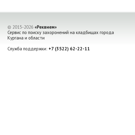
© 2015-2026
«Реквием»
Сервис по поиску захоронений на кладбищах города
Кургана и области
Служба поддержки:
+7 (3522) 62-22-11
Создание сайта -
Веб-студия Оксаны Есипенко
Настоящий сайт является объектом авторского
права, исключительные права, на использование
которого принадлежат Компании ООО «Реквием».
Копирование, размножение, распространение,
перепечатка (целиком или частично), или иное