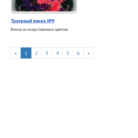
Траурный венок №9
Венок из искусственных цветов.
«
1
2
3
4
5
6
»