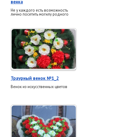
венка
Не у каждого есть возможность
лично посетить могилу родного
человека, особенно в памятные
даты. Компания «Реквием»
предлагает услугу возложения
ритуальных венков на всех
кладбищах Курганской области. Мы
бережно и с уважением выполним
поручение, выберем венок по
вашему желанию и предоставим
фотоотчёт после выполнения. Это
способ выразить память и заботу,
даже находясь далеко.
Траурный венок №1_2
Венок из искусственных цветов