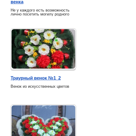
венка
Не у каждого есть возможность
лично посетить могилу родного
человека, особенно в памятные
даты. Компания «Реквием»
предлагает услугу возложения
ритуальных венков на всех
кладбищах Курганской области.
Мы бережно и с уважением
выполним поручение, выберем
венок по вашему желанию и
предоставим фотоотчёт после
выполнения. Это способ выразить
память и заботу, даже находясь
далеко.
Траурный венок №1_2
Венок из искусственных цветов