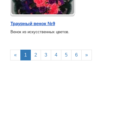
Траурный венок №9
Венок из искусственных цветов.
«
1
2
3
4
5
6
»